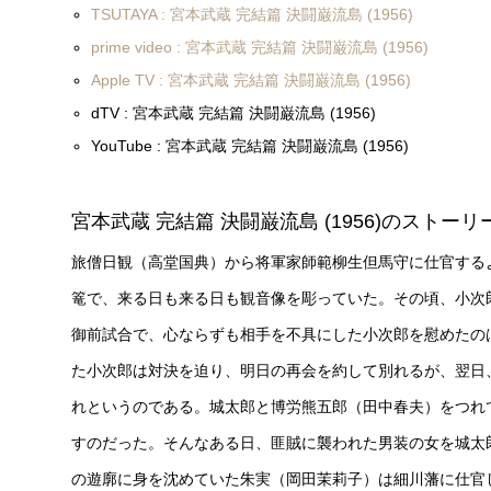
TSUTAYA : 宮本武蔵 完結篇 決闘巌流島 (1956)
prime video : 宮本武蔵 完結篇 決闘巌流島 (1956)
Apple TV : 宮本武蔵 完結篇 決闘巌流島 (1956)
dTV : 宮本武蔵 完結篇 決闘巌流島 (1956)
YouTube : 宮本武蔵 完結篇 決闘巌流島 (1956)
宮本武蔵 完結篇 決闘巌流島 (1956)のストーリ
旅僧日観（高堂国典）から将軍家師範柳生但馬守に仕官する
篭で、来る日も来る日も観音像を彫っていた。その頃、小次
御前試合で、心ならずも相手を不具にした小次郎を慰めたの
た小次郎は対決を迫り、明日の再会を約して別れるが、翌日
れというのである。城太郎と博労熊五郎（田中春夫）をつれ
すのだった。そんなある日、匪賊に襲われた男装の女を城太
の遊廓に身を沈めていた朱実（岡田茉莉子）は細川藩に仕官