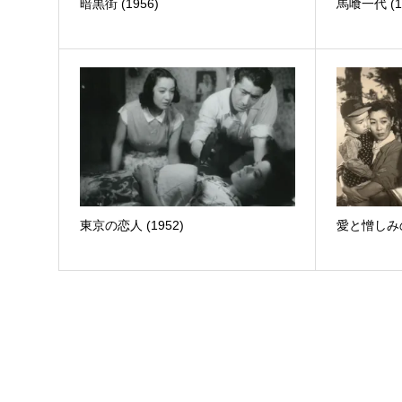
暗黒街 (1956)
馬喰一代 (1
東京の恋人 (1952)
愛と憎しみの