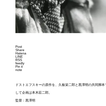
Post
Share
Hatena
LINE
RSS
feedly
Pin it
note
ドストエフスキーの原作を、久板栄二郎と黒澤明の共同脚本
して企画は本木莊二郎。
監督：黒澤明