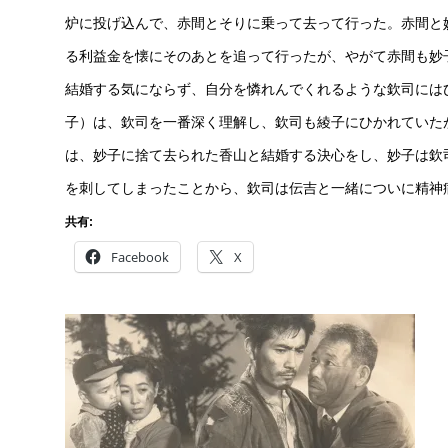
炉に投げ込んで、赤間とそりに乗って去って行った。赤間と
る利益金を懐にそのあとを追って行ったが、やがて赤間も妙
結婚する気にならず、自分を憐れんでくれるような欽司には
子）は、欽司を一番深く理解し、欽司も綾子にひかれていた
は、妙子に捨て去られた香山と結婚する決心をし、妙子は欽
を刺してしまったことから、欽司は伝吉と一緒についに精神
共有:
Facebook
X