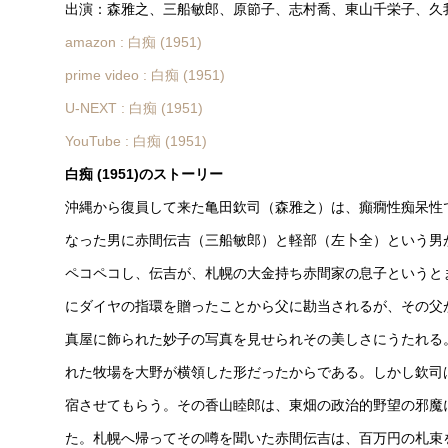
出演：森雅之、三船敏郎、原節子、志村喬、東山千栄子、久
amazon : 白痴 (1951)
prime video : 白痴 (1951)
U-NEXT : 白痴 (1951)
YouTube : 白痴 (1951)
白痴 (1951)のストーリー
沖縄から復員して来た亀田欽司（森雅之）は、癲癇性痴呆性
なった男に赤間伝吉（三船敏郎）と軽部（左卜全）という男
ペコペコし、伝吉が、札幌の大金持ち赤間家の息子というと
にダイヤの指環を贈ったことから父に勘当されるが、その父
真屋に飾られた妙子の写真を見せられその美しさにうたれる
れた牧場を大野が横領した形だったからである。しかし欽司
宿させてもらう。その香山睦郎は、東畑の政治的野望の邪魔
た。札幌へ帰ってその噂を聞いた赤間伝吉は、百万円の札束