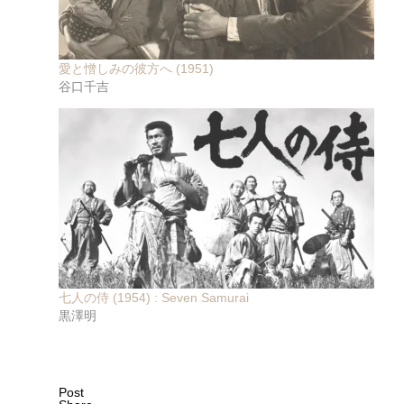
愛と憎しみの彼方へ (1951)
谷口千吉
七人の侍 (1954) : Seven Samurai
黒澤明
Post