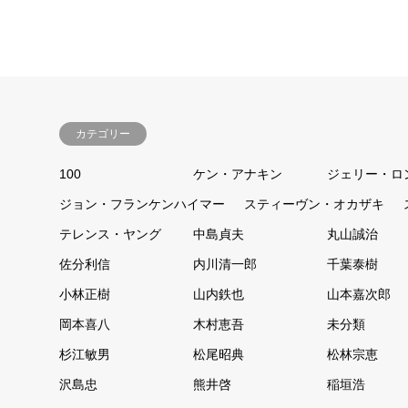
カテゴリー
100
ケン・アナキン
ジェリー・ロ
ジョン・フランケンハイマー
スティーヴン・オカザキ
テレンス・ヤング
中島貞夫
丸山誠治
佐分利信
内川清一郎
千葉泰樹
小林正樹
山内鉄也
山本嘉次郎
岡本喜八
木村恵吾
未分類
杉江敏男
松尾昭典
松林宗恵
沢島忠
熊井啓
稲垣浩