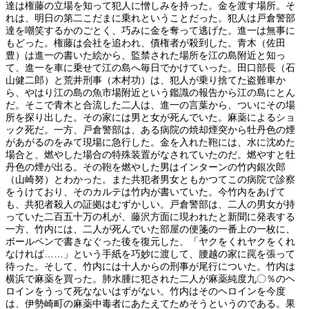
達は権藤の立場を知って犯人に憎しみを持った。金を渡す場所。そ
れは、明日の第二こだまに乗れということだった。犯人は戸倉警部
達を嘲笑するかのごとく、巧みに金を奪って逃げた。進一は無事に
もどった。権藤は会社を追われ、債権者が殺到した。青木（佐田
豊）は進一の書いた絵から、監禁された場所を江の島附近と知っ
て、進一を車に乗せて江の島へ毎日でかけていった。田口部長（石
山健二郎）と荒井刑事（木村功）は、犯人が乗り捨てた盗難車か
ら、やはり江の島の魚市場附近という鑑識の報告から江の島にとん
だ。そこで青木と合流した二人は、進一の言葉から、ついにその場
所を探り出した。その家には男と女が死んでいた。麻薬によるショ
ック死だ。一方、戸倉警部は、ある病院の焼却煙突から牡丹色の煙
があがるのをみて現場に急行した。金を入れた鞄には、水に沈めた
場合と、燃やした場合の特殊装置がなされていたのだ。燃やすと牡
丹色の煙が出る。その鞄を燃やした男はインターンの竹内銀次郎
（山崎努）とわかった。また共犯者男女ともかつてこの病院で診察
をうけており、そのカルテは竹内が書いていた。今竹内をあげて
も、共犯者殺人の証拠はむずかしい。戸倉警部は、二人の男女が持
っていた二百五十万の札が、藤沢方面に現われたと新聞に発表する
一方、竹内には、二人が死んでいた部屋の便箋の一番上の一枚に、
ボールペンで書きなぐった後を復元した、「ヤクをくれヤクをくれ
なければ……」という手紙を巧妙に渡して、腰越の家に罠を張って
待った。そして、竹内には十人からの刑事が尾行についた。竹内は
横浜で麻薬を買った。肺水腫に犯された二人が麻薬純度九〇％のヘ
ロインをうって死なないはずがない。竹内はそのヘロインを今度
は、伊勢崎町の麻薬中毒者にあたえてためそうというのである。果