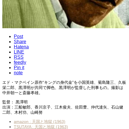
Post
Share
Hatena
LINE
RSS
feedly
Pin it
note
エド・マクベイン原作“キングの身代金”を小国英雄、菊島隆三、久板
栄二郎、黒澤明が共同で脚色、黒澤明が監督した刑事もの。撮影は
中井朝一と斎藤孝雄。
監督： 黒澤明
出演：三船敏郎、香川京子、江木俊夫、佐田豊、仲代達矢、石山健
二郎、木村功、山崎努
amazon : 天国と地獄 (1963)
TSUTAYA : 天国と地獄 (1963)