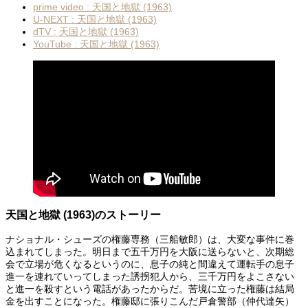
prime video : 天国と地獄 (1963)
U-NEXT : 天国と地獄 (1963)
dTV : 天国と地獄 (1963)
YouTube : 天国と地獄 (1963)
天国と地獄 (1963)のストーリー
ナショナル・シューズの権藤専務（三船敏郎）は、大変な事件に巻
込まれてしまった。明日まで五千万円を大阪に送らないと、次期総
会で立場が危くなるというのに、息子の純と間違えて運転手の息子
進一を連れていってしまった誘拐犯人から、三千万円をよこさない
と進一を殺すという電話があったからだ。苦境に立った権藤は結局
金を出すことになった。権藤邸に張りこんだ戸倉警部（仲代達矢）