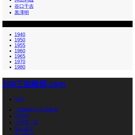
谷口千吉
黒澤明
カテゴリー2
1940
1950
1955
1960
1965
1970
1980
100三船敏郎.com
RSS
三船敏郎の出演映画
黒澤明
小津安二郎
加山雄三