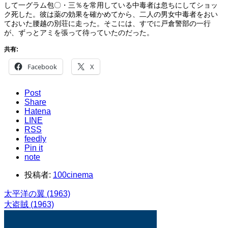
して一グラム包〇・三％を常用している中毒者は忽ちにしてショッ
ク死した。彼は薬の効果を確かめてから、二人の男女中毒者をおい
ておいた腰越の別荘に走った。そこには、すでに戸倉警部の一行
が、ずっとアミを張って待っていたのだった。
共有:
Facebook
X
Post
Share
Hatena
LINE
RSS
feedly
Pin it
note
投稿者:
100cinema
太平洋の翼 (1963)
大盗賊 (1963)