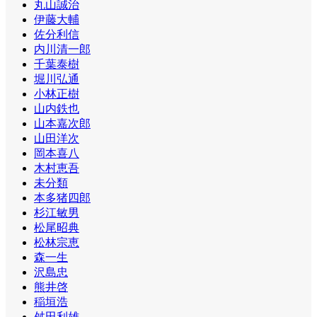
丸山誠治
伊藤大輔
佐分利信
内川清一郎
千葉泰樹
堀川弘通
小林正樹
山内鉄也
山本嘉次郎
山田洋次
岡本喜八
木村恵吾
未分類
本多猪四郎
杉江敏男
松尾昭典
松林宗恵
森一生
沢島忠
熊井啓
稲垣浩
舛田利雄