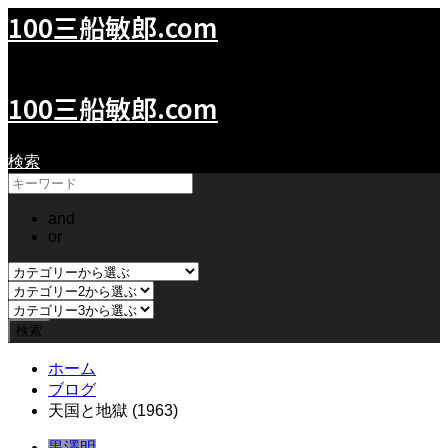
100三船敏郎.com
100Mifune.com
100三船敏郎.com
検索
and
or
ホーム
ブログ
天国と地獄 (1963)
黒澤明