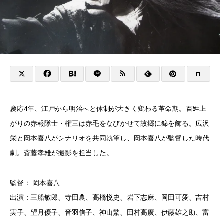
慶応4年、江戸から明治へと体制が大きく変わる革命期。百姓上
がりの赤報隊士・権三は赤毛をなびかせて故郷に錦を飾る。広沢
栄と岡本喜八がシナリオを共同執筆し、岡本喜八が監督した時代
劇。斎藤孝雄が撮影を担当した。
監督： 岡本喜八
出演：三船敏郎、寺田農、高橋悦史、岩下志麻、岡田可愛、吉村
実子、望月優子、音羽信子、神山繁、田村高廣、伊藤雄之助、富