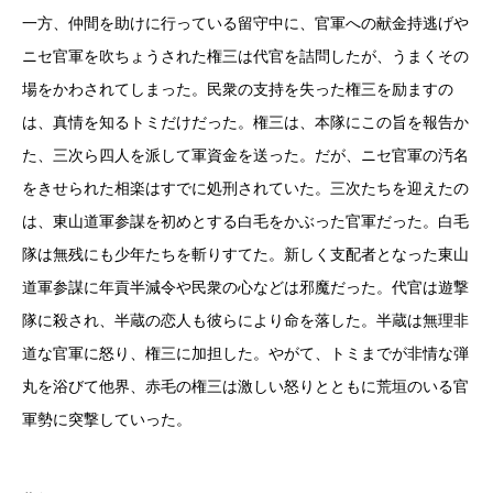
一方、仲間を助けに行っている留守中に、官軍への献金持逃げや
ニセ官軍を吹ちょうされた権三は代官を詰問したが、うまくその
場をかわされてしまった。民衆の支持を失った権三を励ますの
は、真情を知るトミだけだった。権三は、本隊にこの旨を報告か
た、三次ら四人を派して軍資金を送った。だが、ニセ官軍の汚名
をきせられた相楽はすでに処刑されていた。三次たちを迎えたの
は、東山道軍参謀を初めとする白毛をかぶった官軍だった。白毛
隊は無残にも少年たちを斬りすてた。新しく支配者となった東山
道軍参謀に年貢半減令や民衆の心などは邪魔だった。代官は遊撃
隊に殺され、半蔵の恋人も彼らにより命を落した。半蔵は無理非
道な官軍に怒り、権三に加担した。やがて、トミまでが非情な弾
丸を浴びて他界、赤毛の権三は激しい怒りとともに荒垣のいる官
軍勢に突撃していった。