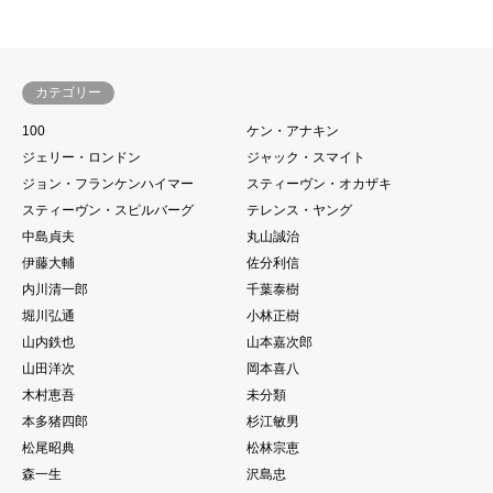
カテゴリー
100
ケン・アナキン
ジェリー・ロンドン
ジャック・スマイト
ジョン・フランケンハイマー
スティーヴン・オカザキ
スティーヴン・スピルバーグ
テレンス・ヤング
中島貞夫
丸山誠治
伊藤大輔
佐分利信
内川清一郎
千葉泰樹
堀川弘通
小林正樹
山内鉄也
山本嘉次郎
山田洋次
岡本喜八
木村恵吾
未分類
本多猪四郎
杉江敏男
松尾昭典
松林宗恵
森一生
沢島忠