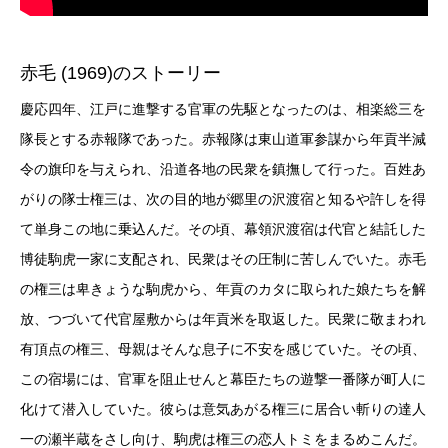
赤毛 (1969)のストーリー
慶応四年、江戸に進撃する官軍の先駆となったのは、相楽総三を
隊長とする赤報隊であった。赤報隊は東山道軍参謀から年貢半減
令の旗印を与えられ、沿道各地の民衆を鎮撫して行った。百姓あ
がりの隊士権三は、次の目的地が郷里の沢渡宿と知るや許しを得
て単身この地に乗込んだ。その頃、幕領沢渡宿は代官と結託した
博徒駒虎一家に支配され、民衆はその圧制に苦しんでいた。赤毛
の権三は卑きょうな駒虎から、年貢のカタに取られた娘たちを解
放、つづいて代官屋敷からは年貢米を取返した。民衆に敬まわれ
有頂点の権三、母親はそんな息子に不安を感じていた。その頃、
この宿場には、官軍を阻止せんと幕臣たちの遊撃一番隊が町人に
化けて潜入していた。彼らは意気あがる権三に居合い斬りの達人
一の瀬半蔵をさし向け、駒虎は権三の恋人トミをまるめこんだ。