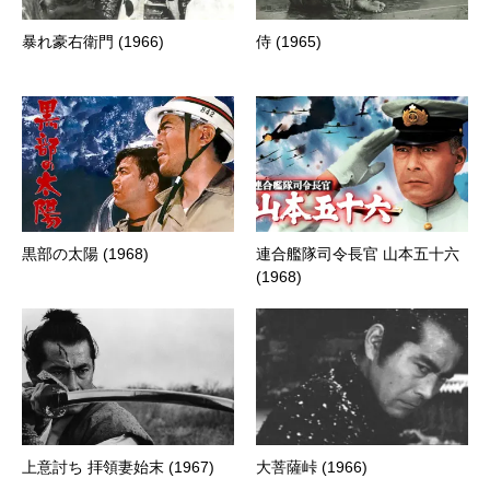
暴れ豪右衛門 (1966)
侍 (1965)
黒部の太陽 (1968)
連合艦隊司令長官 山本五十六
(1968)
上意討ち 拝領妻始末 (1967)
大菩薩峠 (1966)