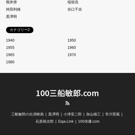
熊井啓
稲垣浩
舛田利雄
谷口千吉
黒澤明
カテゴリー2
1940
1950
1955
1960
1965
1970
1980
100三船敏郎.com
RSS
三船敏郎の出演映画
黒澤明
小津安二郎
加山雄三
市川雷蔵
石原裕次郎
Eiga.Link
100俳優.com