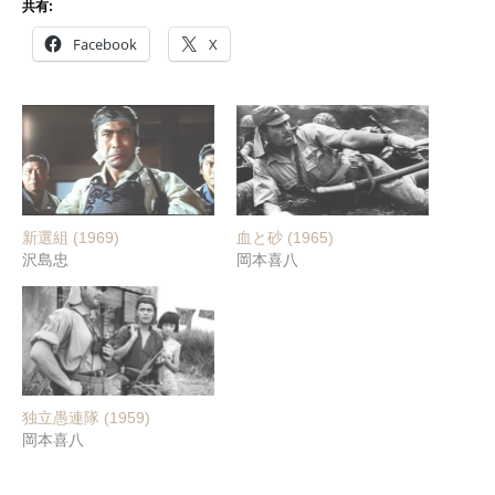
共有:
Facebook
X
新選組 (1969)
血と砂 (1965)
沢島忠
岡本喜八
独立愚連隊 (1959)
岡本喜八