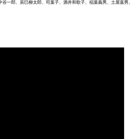
中谷一郎、辰巳柳太郎、司葉子、酒井和歌子、稲葉義男、土屋嘉男、