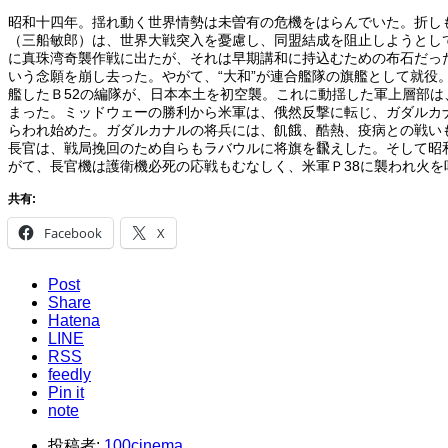
昭和十四年。揺れ動く世界情勢は未曽有の危機をはらんでいた。折し
（三船敏郎）は、世界大戦突入を憂慮し、同盟結成を阻止しようとし
に真珠湾奇襲作戦に出たが、それは早期講和に持込むための布石だっ
いう念願を崩し去った。やがて、“大和”が連合艦隊の旗艦として就
艦したＢ52の編隊が、日本本土を初空襲。これに動揺した軍上層部
まった。ミッドウェーの勝利から米軍は、俄然反撃に転じ、ガダルカ
らわれ始めた。ガダルカナルの将兵には、飢餓、酷熱、疫病との戦い
長官は、戦局挽回のため自らもラバウルに将旗を飜えした。そして昭
がて、長官機は護衛機必死の応戦もむなしく、米軍Ｐ38に襲われ火
共有:
Facebook
X
Post
Share
Hatena
LINE
RSS
feedly
Pin it
note
投稿者:
100cinema