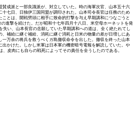
盟賛成派と一部良識派が、対立していた。時の海軍次官、山本五十六
二十七日、日独伊三国同盟が調印された。山本司令長官は任務のため
たことは、開戦劈頭に相手に致命的打撃を与え早期講和につなごうと
竹の進撃を続けた。だが昭和十七年四月十八日、米空母ホーネットを発
を失い、山本長官の念願していた早期講和への道は、全く絶たれてし
の、補給に継ぐ補給、消耗に継ぐ消耗と日米の物量の差が日増しにあ
し一万余の将兵を救うべくガ島撤収命令を出した。撤収を終った山本
に出かけた。しかし米軍は日本軍の機密暗号電報を解読していた。や
は、皮肉にも自らの戦死によってその責任を全うしたのである。