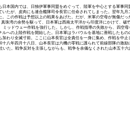
も日本国内では、日独伊軍事同盟をめぐって、陸軍を中心とする軍事同
ていたが、皮肉にも連合艦隊司令長官に任命されてしまった。翌年九月
た。この作戦は予想以上の戦果をあげた。だが、米軍の空母が無傷だっ
役。真珠湾の余勢を駆って、日本軍は西南太平洋から印度洋にかけて、破
は、ミッドウェー作戦を強行した。しかし、作戦指導の失敗から、四空母
ナルへの上陸作戦を開始した。日本軍はラバウルを基地に善戦したもの
も加わり全滅寸前。ここに山本長官は全責任を一身に集め、作戦を中止
和十八年四月十八日、山本長官は六機の零戦に護られて前線部隊の激励
を吐いた。戦争反対を主張しながらも、戦争を余儀なくされた山本五十六