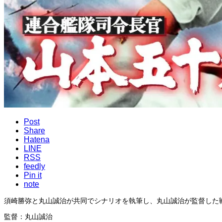
Post
Share
Hatena
LINE
RSS
feedly
Pin it
note
須崎勝弥と丸山誠治が共同でシナリオを執筆し、丸山誠治が監督した
監督：丸山誠治