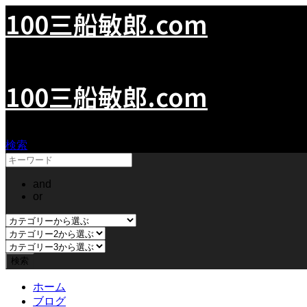
100三船敏郎.com
100Mifune.com
100三船敏郎.com
検索
and
or
ホーム
ブログ