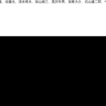
進、佐藤允、清水将夫、加山雄三、黒沢年男、加東大介、石山健二郎、